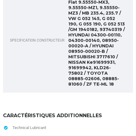
Fiat 9.55550-MX3,
9.55550-MZ1, 9.55550-
MZ3 / MB 235.4, 235.7 /
VW G 052 145, G 052
190, G 055 190, G 052 513
/GM 1940182, 93740319 /
HYUNDAI 04300-00110,
04300-00140, 08950-
SPECIFICATION CONSTRUCTEUR
00020-A / HYUNDAI
08950-00020-B /
MITSUBISHI 3717610 /
NISSAN Ke91699931,
91699942, KLD26-
75802 / TOYOTA
08885-02606, 08885-
81060 / ZF TE-ML 18
CARACTÉRISTIQUES ADDITIONNELLES
Technical Lubricant