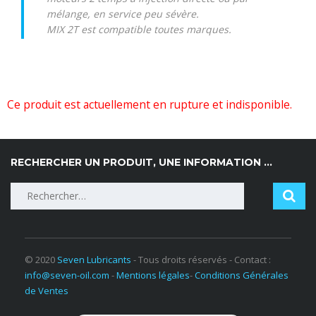
mélange, en service peu sévère.
MIX 2T est compatible toutes marques.
Ce produit est actuellement en rupture et indisponible.
RECHERCHER UN PRODUIT, UNE INFORMATION …
© 2020
Seven Lubricants
- Tous droits réservés - Contact :
info@seven-oil.com
-
Mentions légales
-
Conditions Générales
de Ventes