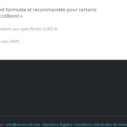
nt formulée et recommandée pour certains
EcoBoost ».
ndant aux spécificités EURO 6.
ules (FAP).
ct :
info@seven-oil.com
-
Mentions légales
-
Conditions Générales de Vent