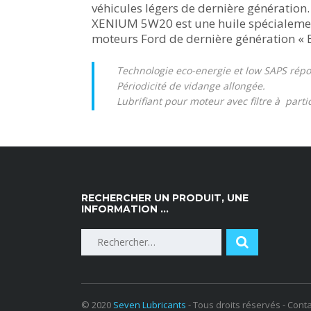
véhicules légers de dernière génération.
XENIUM 5W20 est une huile spécialeme
moteurs Ford de dernière génération « 
Technologie eco-energie et low SAPS répo
Périodicité de vidange allongée.
Lubrifiant pour moteur avec filtre à partic
RECHERCHER UN PRODUIT, UNE
INFORMATION …
© 2020
Seven Lubricants
- Tous droits réservés - Conta