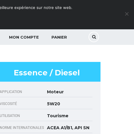
meilleure expérience sur notre site web.
MON COMPTE
PANIER
Essence / Diesel
Moteur
APPLICATION
5W20
VISCOSITÉ
Tourisme
UTILISATION
ACEA A1/B1, API SN
NORME INTERNATIONALES