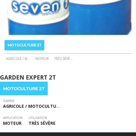
MOTOCULTURE 2T
AGRICOLE / M
...
MOTEUR
TRÈS SÉVÈ
...
Ce
produit
GARDEN EXPERT 2T
a
plusieurs
MOTOCULTURE 2T
variations.
Les
GAMME
AGRICOLE / MOTOCULTU
…
options
peuvent
APPLICATION
UTILISATION
être
MOTEUR
TRÈS SÉVÈRE
choisies
sur