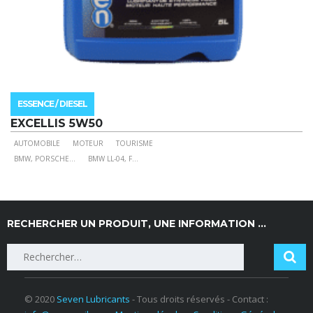
ESSENCE / DIESEL
EXCELLIS 5W50
AUTOMOBILE
MOTEUR
TOURISME
Ce
BMW, PORSCHE
...
BMW LL-04, F
...
produit
a
plusieurs
variations.
RECHERCHER UN PRODUIT, UNE INFORMATION …
Les
Rechercher :
options
peuvent
être
choisies
© 2020
Seven Lubricants
- Tous droits réservés - Contact :
sur