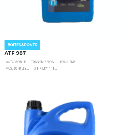
BOITES & PONTS
ATF 987
AUTOMOBILE
TRANSMISSION
TOURISME
Ce
VAG, BENTLEY
...
5 HP LT71141
...
produit
a
plusieurs
variations.
Les
options
peuvent
être
choisies
sur