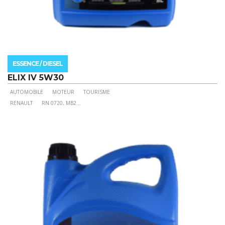
ESSENCE / DIESEL
ELIX IV 5W30
AUTOMOBILE
MOTEUR
TOURISME
Ce
RENAULT
RN 0720, MB2
...
produit
a
plusieurs
variations.
Les
options
peuvent
être
choisies
sur
la