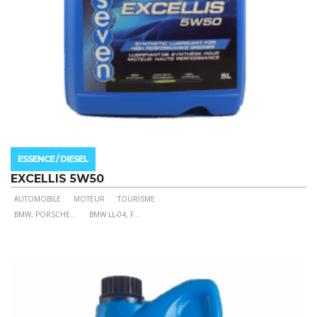
produit
ESSENCE / DIESEL
EXCELLIS 5W50
AUTOMOBILE
MOTEUR
TOURISME
Ce
BMW, PORSCHE
...
BMW LL-04, F
...
produit
a
plusieurs
variations.
Les
options