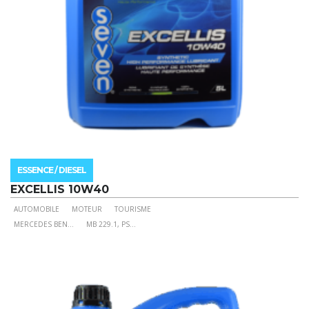
du
produit
ESSENCE / DIESEL
EXCELLIS 10W40
AUTOMOBILE
MOTEUR
TOURISME
Ce
MERCEDES BEN
...
MB 229.1, PS
...
produit
a
plusieurs
variations.
Les