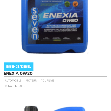
page
du
produit
ESSENCE / DIESEL
ENEXIA 0W20
AUTOMOBILE
MOTEUR
TOURISME
Ce
RENAULT, DAC
...
produit
a
plusieurs
variations.