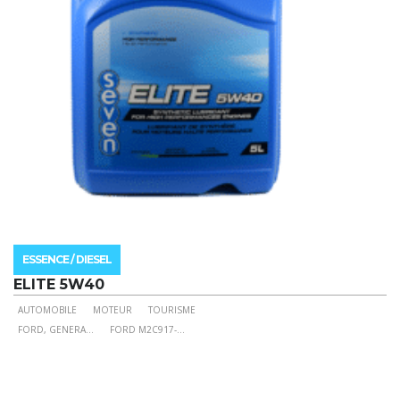
la
page
du
produit
ESSENCE / DIESEL
ELITE 5W40
AUTOMOBILE
MOTEUR
TOURISME
Ce
FORD, GENERA
...
FORD M2C917-
...
produit
a
plusieurs