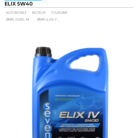
ELIX 5W40
AUTOMOBILE
MOTEUR
TOURISME
Ce
BMW, FORD, M
...
BMW LL-04, F
...
produit
a
plusieurs
variations.
Les
options
peuvent
être
choisies
sur
la
page
du
produit