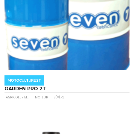
page
du
produit
MOTOCULTURE 2T
GARDEN PRO 2T
AGRICOLE / M
...
MOTEUR
SÉVÈRE
Ce
produit
a
plusieurs
variations.