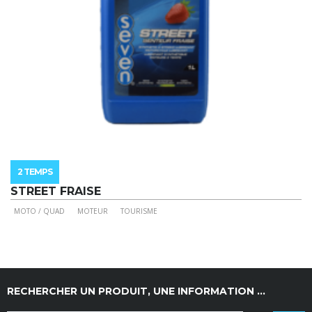
du
produit
2 TEMPS
STREET FRAISE
MOTO / QUAD
MOTEUR
TOURISME
Ce
produit
a
plusieurs
variations.
RECHERCHER UN PRODUIT, UNE INFORMATION …
Les