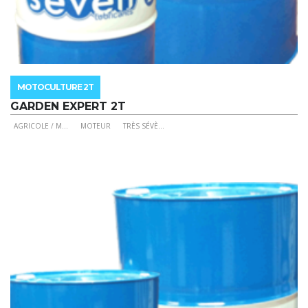
MOTOCULTURE 2T
GARDEN EXPERT 2T
AGRICOLE / M
...
MOTEUR
TRÈS SÉVÈ
...
Ce
produit
a
plusieurs
variations.
Les
options
peuvent
être
choisies
sur
la