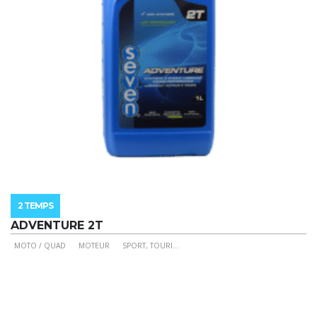
la
page
du
produit
2 TEMPS
ADVENTURE 2T
MOTO / QUAD
MOTEUR
SPORT, TOURI
...
Ce
produit
a
plusieurs