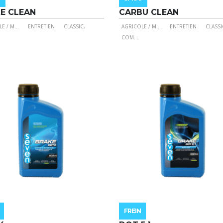
E CLEAN
CARBU CLEAN
E / M
...
ENTRETIEN
CLASSIC,
AGRICOLE / M
...
ENTRETIEN
CLASSI
Ce
COM
...
it
produit
a
eurs
plusieurs
ions.
variations.
Les
ns
options
nt
peuvent
être
ies
choisies
sur
la
page
du
it
produit
FREIN