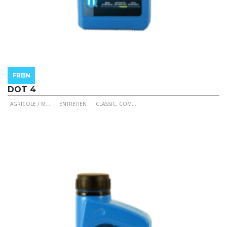
FREIN
DOT 4
AGRICOLE / M
...
ENTRETIEN
CLASSIC, COM
...
Ce
produit
a
plusieurs
variations.
Les
options
peuvent
être
choisies
sur