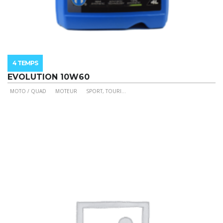
4 TEMPS
EVOLUTION 10W60
MOTO / QUAD
MOTEUR
SPORT, TOURI
...
Ce
produit
a
plusieurs
variations.
Les
options
peuvent
être
choisies
sur
la