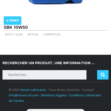
4 TEMPS
SBK 10W50
MOTO / QUAD
MOTEUR
COMPÉTITION
...
Ce
produit
a
plusieurs
variations.
RECHERCHER UN PRODUIT, UNE INFORMATION …
Les
Rechercher :
options
peuvent
être
choisies
© 2020
Seven Lubricants
- Tous droits réservés - Contact :
sur
info@seven-oil.com
-
Mentions légales
-
Conditions Générales
la
de Ventes
page
du