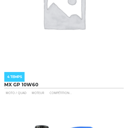
page
du
produit
4 TEMPS
MX GP 10W60
MOTO / QUAD
MOTEUR
COMPÉTITION
...
Ce
produit
a
plusieurs
variations.