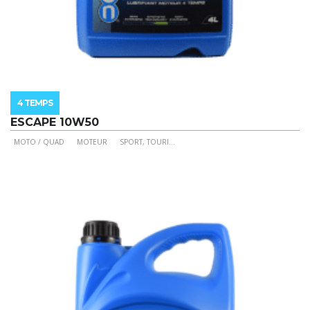
4 TEMPS
ESCAPE 10W50
MOTO / QUAD
MOTEUR
SPORT, TOURI
...
Ce
produit
a
plusieurs
variations.
Les
options
peuvent
être
choisies
sur