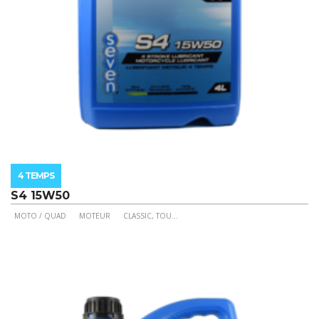
du
produit
4 TEMPS
S4 15W50
MOTO / QUAD
MOTEUR
CLASSIC, TOU
...
Ce
produit
a
plusieurs
variations.
Les