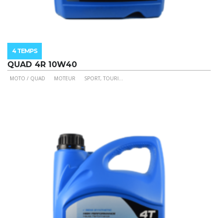
4 TEMPS
QUAD 4R 10W40
MOTO / QUAD
MOTEUR
SPORT, TOURI
...
Ce
produit
a
plusieurs
variations.
Les
options
peuvent
être
choisies
sur
la
page