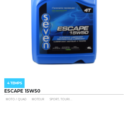
la
page
du
produit
4 TEMPS
ESCAPE 15W50
MOTO / QUAD
MOTEUR
SPORT, TOURI
...
Ce
produit
a
plusieurs