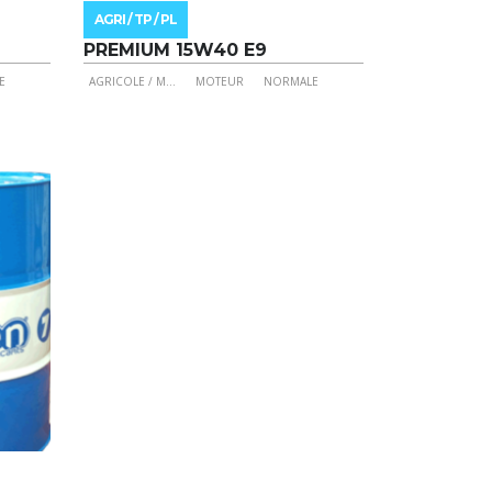
AGRI / TP / PL
PREMIUM 15W40 E9
E
AGRICOLE / M
...
MOTEUR
NORMALE
Ce
produit
a
plusieurs
variations.
Les
options
peuvent
être
choisies
sur
la
page
du
produit