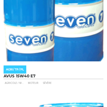
la
page
du
produit
AGRI / TP / PL
AVUS 15W40 E7
AGRICOLE / M
...
MOTEUR
SÉVÈRE
Ce
produit
a
plusieurs