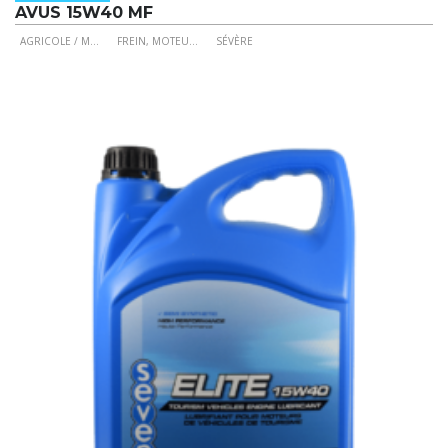
AVUS 15W40 MF
AGRICOLE / M
...
FREIN, MOTEU
...
SÉVÈRE
Ce
produit
a
plusieurs
variations.
Les
options
peuvent
être
choisies
sur
la
page
du
produit