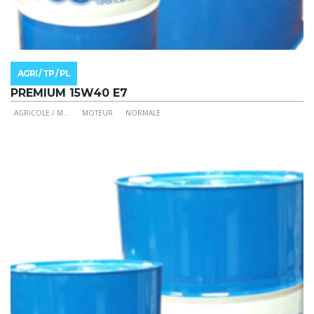
AGRI / TP / PL
PREMIUM 15W40 E7
AGRICOLE / M
...
MOTEUR
NORMALE
Ce
produit
a
plusieurs
variations.
Les
options
peuvent
être
choisies
sur
la
page