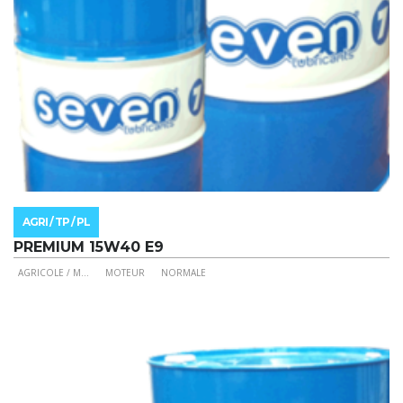
du
produit
AGRI / TP / PL
PREMIUM 15W40 E9
AGRICOLE / M
...
MOTEUR
NORMALE
Ce
produit
a
plusieurs
variations.
Les