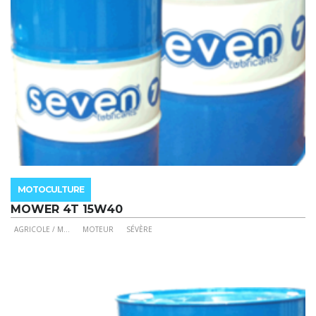
page
du
produit
MOTOCULTURE
MOWER 4T 15W40
AGRICOLE / M
...
MOTEUR
SÉVÈRE
Ce
produit
a
plusieurs
variations.