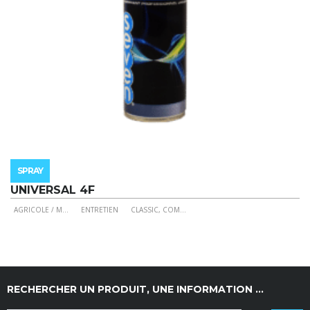
du
produit
SPRAY
UNIVERSAL 4F
AGRICOLE / M
...
ENTRETIEN
CLASSIC, COM
...
Ce
produit
a
plusieurs
variations.
RECHERCHER UN PRODUIT, UNE INFORMATION …
Les