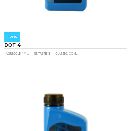
FREIN
DOT 4
AGRICOLE / M
...
ENTRETIEN
CLASSIC, COM
...
Ce
produit
a
plusieurs
variations.
Les
options
peuvent
être
choisies
sur
la