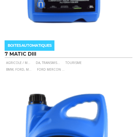
BOITES AUTOMATIQUES
7 MATIC DIII
AGRICOLE / M
...
DA, TRANSMIS
...
TOURISME
Ce
BMW, FORD, M
...
FORD MERCON
...
produit
a
plusieurs
variations.
Les
options
peuvent
être
choisies
sur