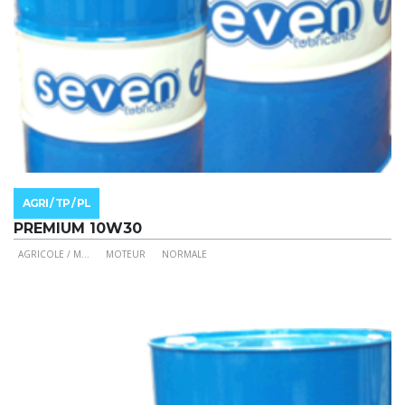
produit
AGRI / TP / PL
PREMIUM 10W30
AGRICOLE / M
...
MOTEUR
NORMALE
Ce
produit
a
plusieurs
variations.
Les
options