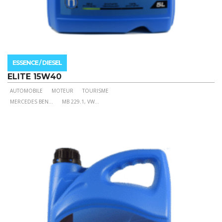
ESSENCE / DIESEL
ELITE 15W40
AUTOMOBILE
MOTEUR
TOURISME
Ce
MERCEDES BEN
...
MB 229.1, VW
...
produit
a
plusieurs
variations.
Les
options
peuvent
être
choisies
sur
la