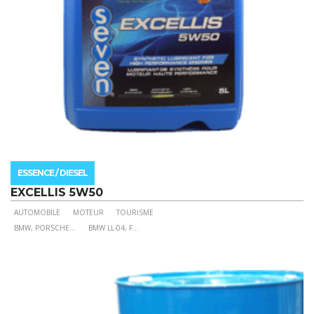
du
produit
ESSENCE / DIESEL
EXCELLIS 5W50
AUTOMOBILE
MOTEUR
TOURISME
Ce
BMW, PORSCHE
...
BMW LL-04, F
...
produit
a
plusieurs
variations.
Les