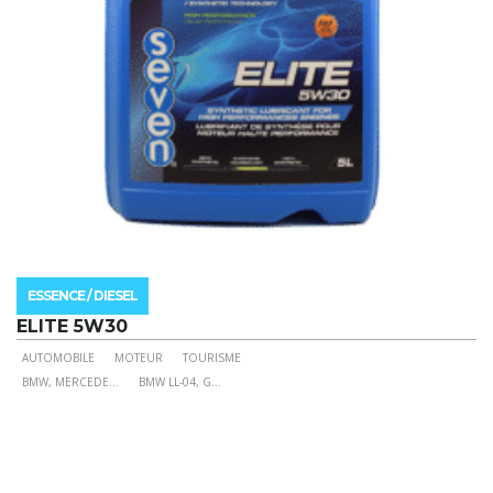
page
du
produit
ESSENCE / DIESEL
ELITE 5W30
AUTOMOBILE
MOTEUR
TOURISME
Ce
BMW, MERCEDE
...
BMW LL-04, G
...
produit
a
plusieurs
variations.