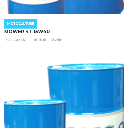
MOTOCULTURE
MOWER 4T 15W40
AGRICOLE / M
...
MOTEUR
SÉVÈRE
Ce
produit
a
plusieurs
variations.
Les
options
peuvent
être
choisies
sur
la
page
du