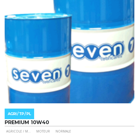
peuvent
être
choisies
sur
la
page
du
produit
AGRI / TP / PL
PREMIUM 10W40
AGRICOLE / M
...
MOTEUR
NORMALE
Ce