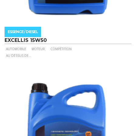
ESSENCE / DIESEL
EXCELLIS 15W50
AUTOMOBILE
MOTEUR
COMPÉTITION
Ce
AU DESSUS DE
...
produit
a
plusieurs
variations.
Les
options
peuvent
être
choisies
sur
la
page