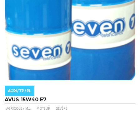
la
page
du
produit
AGRI / TP / PL
AVUS 15W40 E7
AGRICOLE / M
...
MOTEUR
SÉVÈRE
Ce
produit
a
plusieurs